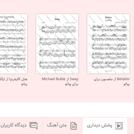
Belalim از ماهسون برای
Sway از Michael Buble
هتل کالیفرنیا از ایگل
پیانو
برای پیانو
پیانو
پخش دیداری
متن آهنگ
دیدگاه کاربران