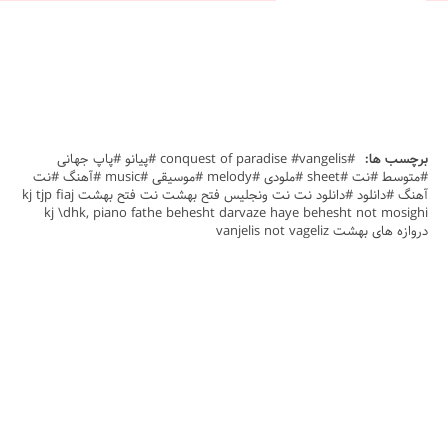
برچسب ها:
#conquest of paradise #vangelis #پیانو #پاپ جهانی
#متوسط #نت #sheet #ملودی #melody #موسیقی #music #آهنگ #نت
آهنگ #دانلود #دانلود نت نت ونجلیس فتح بهشت نت فتح بهشت kj tjp fiaj
kj \dhk, piano fathe behesht darvaze haye behesht not mosighi
دروازه های بهشت vanjelis not vageliz