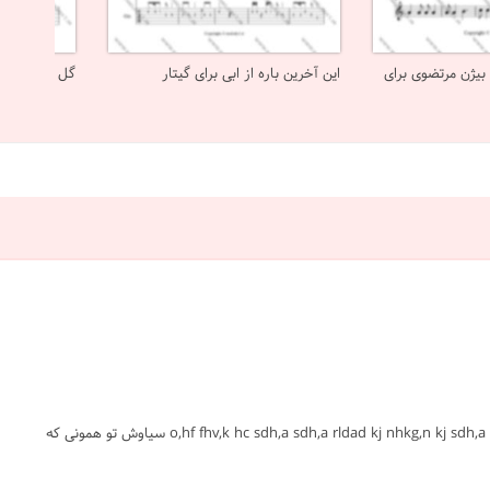
بیژن مرتضوی برای
این آخرین باره از ابی برای گیتار
گل بی گلدون 
#خواب بارون #سیاوش قمیشی #گیتار #پاپ ایرانی #متوسط #نت #sheet #ملودی #melody #موسیقی #music #آهنگ #نت آهنگ #دانلود #دانلود نت o,hf fhv,k hc sdh,a sdh,a rldad kj nhkg,n kj sdh,a سیاوش تو همونی که