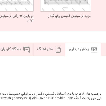
تردید از سیاوش قمیشی برای گیتار
تو بارون که رفتی از سیاو
گیتار
پخش دیداری
متن آهنگ
دیدگاه کاربران
برچسب ها:
توی موج بلا نت آهنگ khabe baroon siavash ghomeyshi kj \dhk, ovdn Hik' hdvhkd [ndn