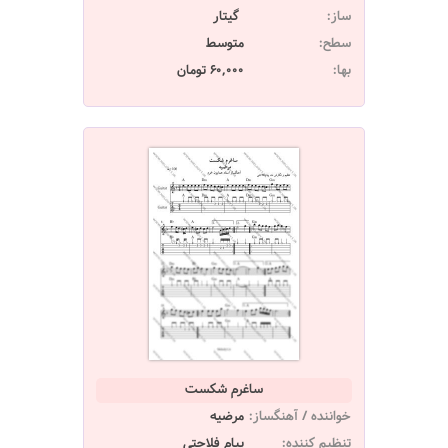
ساز:
گیتار
سطح:
متوسط
بها:
60,000 تومان
ساغرم شکست
خواننده / آهنگساز:
مرضیه
تنظیم کننده:
پیام فلاحتی