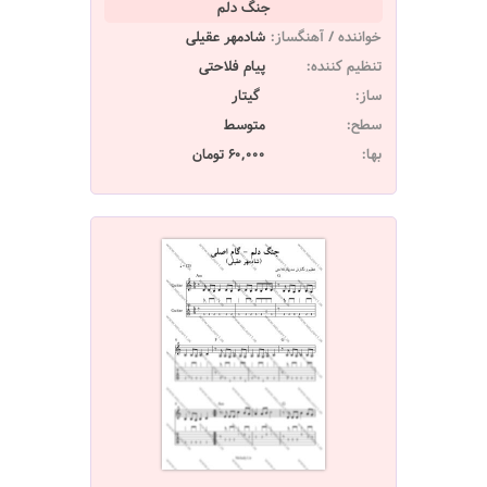
جنگ دلم
خواننده / آهنگساز:
شادمهر عقیلی
تنظیم کننده:
پیام فلاحتی
ساز:
گیتار
سطح:
متوسط
بها:
60,000 تومان