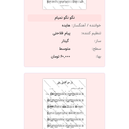
نگو نگو نمیام
خواننده / آهنگساز:
هایده
تنظیم کننده:
پیام فلاحتی
ساز:
گیتار
سطح:
متوسط
بها:
60,000 تومان