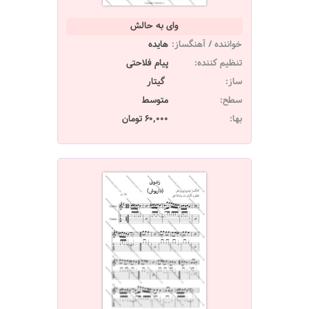
وای به حالش
خواننده / آهنگساز:
هایده
تنظیم کننده:
پیام فلاحتی
ساز:
گیتار
سطح:
متوسط
بها:
60,000 تومان