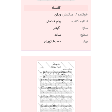
گلنساء
خواننده / آهنگساز:
ویگن
تنظیم کننده:
پیام فلاحتی
ساز:
گیتار
سطح:
ساده
بها:
60,000 تومان