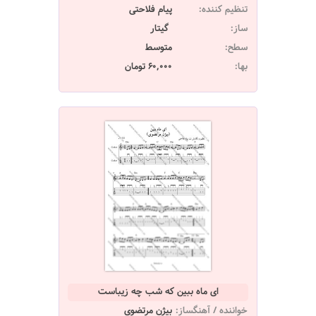
تنظیم کننده:
پیام فلاحتی
ساز:
گیتار
سطح:
متوسط
بها:
60,000 تومان
ای ماه ببین که شب چه زیباست
خواننده / آهنگساز:
بیژن مرتضوی