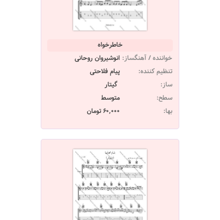
خاطرخواه
خواننده / آهنگساز:
انوشیروان روحانی
تنظیم کننده:
پیام فلاحتی
ساز:
گیتار
سطح:
متوسط
بها:
60,000 تومان