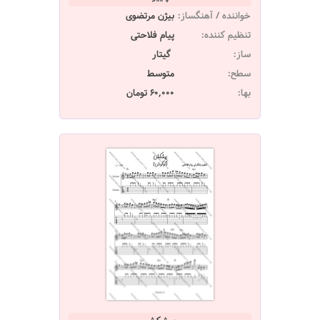
خواننده / آهنگساز:
بیژن مرتضوی
تنظیم کننده:
پیام فلاحتی
ساز:
گیتار
سطح:
متوسط
بها:
60,000 تومان