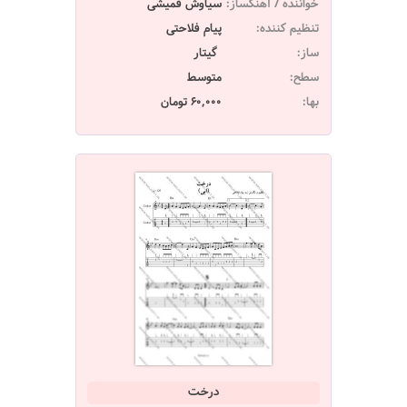
خواننده / آهنگساز:
سیاوش قمیشی
تنظیم کننده:
پیام فلاحتی
ساز:
گیتار
سطح:
متوسط
بها:
60,000 تومان
درخت