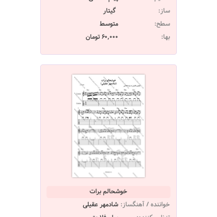
ساز:
گیتار
سطح:
متوسط
بها:
60,000 تومان
خوشحالم برات
خواننده / آهنگساز:
شادمهر عقیلی