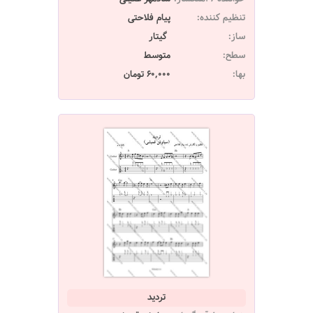
تنظیم کننده:
پیام فلاحتی
ساز:
گیتار
سطح:
متوسط
بها:
60,000 تومان
تردید