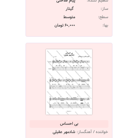
تنظیم کننده:
پیام فلاحتی
ساز:
گیتار
سطح:
متوسط
بها:
60,000 تومان
بی احساس
خواننده / آهنگساز:
شادمهر عقیلی