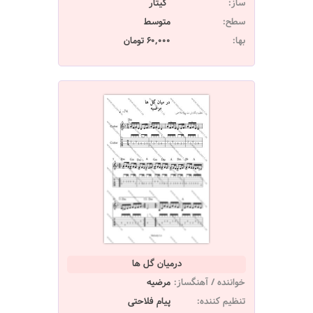
ساز:
گیتار
سطح:
متوسط
بها:
60,000 تومان
درمیان گل ها
خواننده / آهنگساز:
مرضیه
تنظیم کننده:
پیام فلاحتی