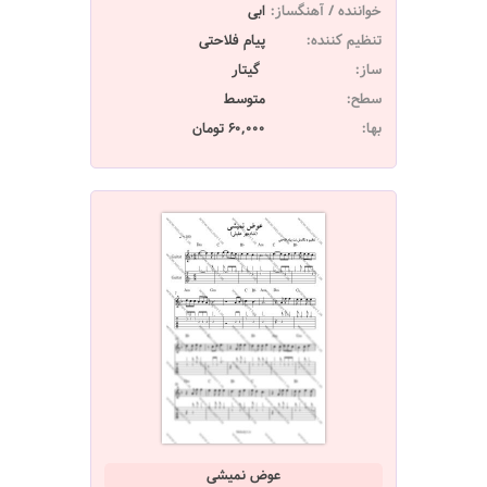
خواننده / آهنگساز:
ابی
تنظیم کننده:
پیام فلاحتی
ساز:
گیتار
سطح:
متوسط
بها:
60,000 تومان
عوض نمیشی