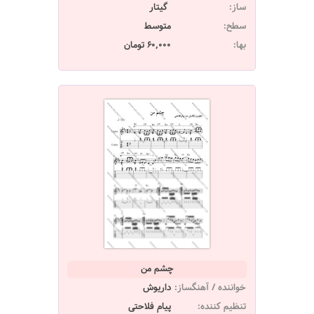
ساز:
گیتار
سطح:
متوسط
بها:
60,000 تومان
چشم من
خواننده / آهنگساز:
داریوش
تنظیم کننده:
پیام فلاحتی