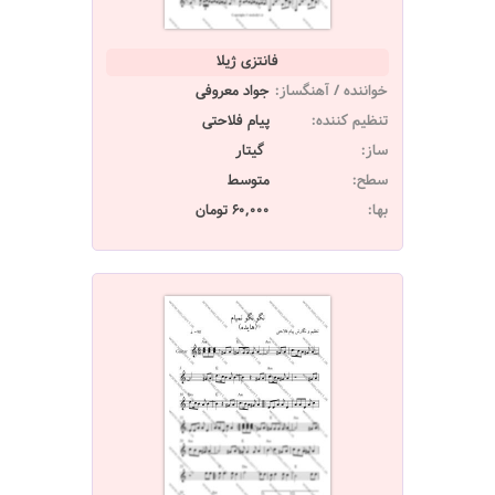
فانتزی ژیلا
خواننده / آهنگساز:
جواد معروفی
تنظیم کننده:
پیام فلاحتی
ساز:
گیتار
سطح:
متوسط
بها:
60,000 تومان