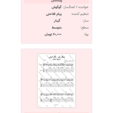
پیشکش
خواننده / آهنگساز:
گوگوش
تنظیم کننده:
پیام فلاحتی
ساز:
گیتار
سطح:
متوسط
بها:
60,000 تومان