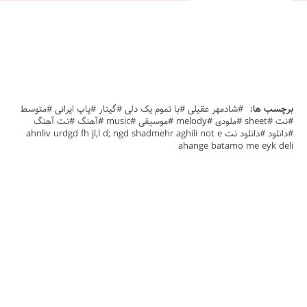
برچسب ها:
#شادمهر عقیلی #با تموم یک دلی #گیتار #پاپ ایرانی #متوسط
#نت #sheet #ملودی #melody #موسیقی #music #آهنگ #نت آهنگ
#دانلود #دانلود نت ahnliv urdgd fh jl,l d; ngd shadmehr aghili not e
ahange batamo me eyk deli