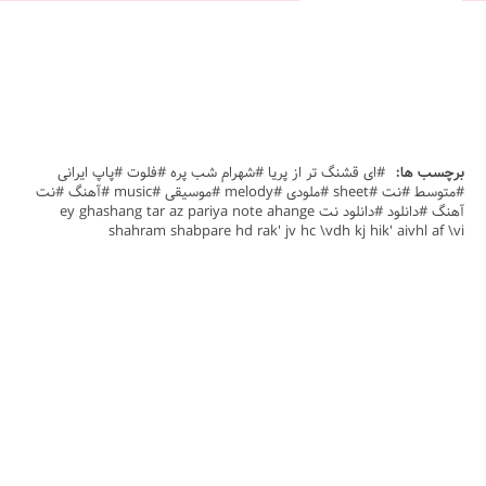
برچسب ها:
#ای قشنگ تر از پریا #شهرام شب پره #فلوت #پاپ ایرانی
#متوسط #نت #sheet #ملودی #melody #موسیقی #music #آهنگ #نت
آهنگ #دانلود #دانلود نت ey ghashang tar az pariya note ahange
shahram shabpare hd rak' jv hc \vdh kj hik' aivhl af \vi