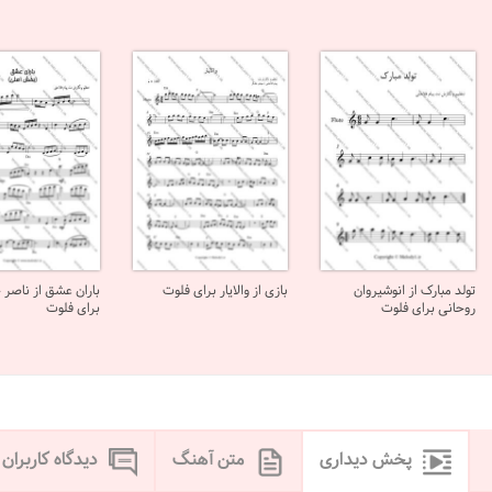
تولد مبارک از انوشیروان
بازی از والایار برای فلوت
باران عشق از ناصر 
روحانی برای فلوت
برای فلوت
پخش دیداری
متن آهنگ
دیدگاه کاربران