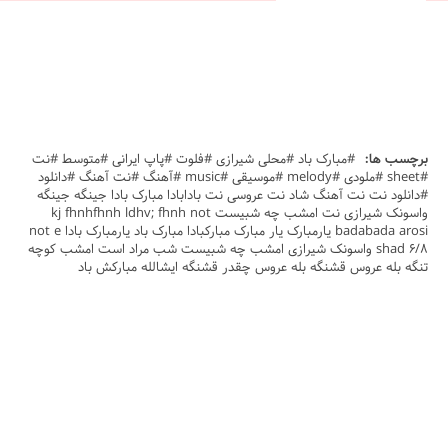
برچسب ها:
#مبارک باد #محلی شیرازی #فلوت #پاپ ایرانی #متوسط #نت
#sheet #ملودی #melody #موسیقی #music #آهنگ #نت آهنگ #دانلود
#دانلود نت نت آهنگ شاد نت عروسی نت بادابادا مبارک بادا جینگه جینگه
واسونک شیرازی نت امشب چه شبیست kj fhnhfhnh ldhv; fhnh not
badabada arosi یارمبارک یار مبارک مبارکبادا مبارک باد یارمبارک بادا not e
shad 6/8 واسونک شیرازی امشب چه شبیست شب مراد است امشب کوچه
تنگه بله عروس قشنگه بله عروس چقدر قشنگه ایشالله مبارکش باد