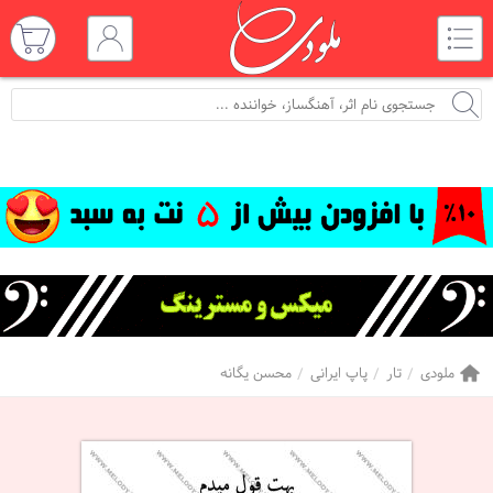
ملودی
تار
پاپ ایرانی
محسن یگانه