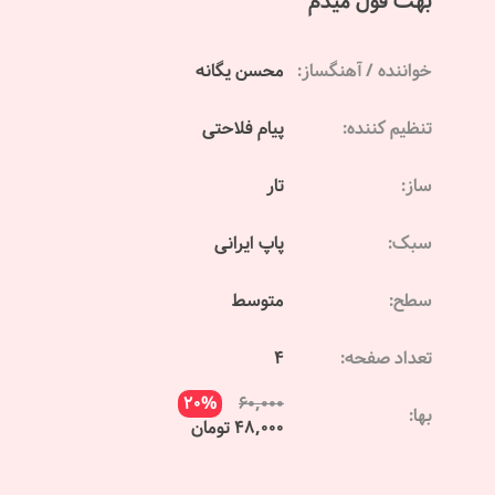
بهت قول میدم
خواننده / آهنگساز:
محسن یگانه
تنظیم کننده:
پیام فلاحتی
ساز:
تار
سبک:
پاپ ایرانی
سطح:
متوسط
تعداد صفحه:
4
20%
60,000
بها:
48,000 تومان