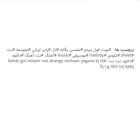
برچسب ها:
#بهت قول میدم #محسن یگانه #تار #پاپ ایرانی #متوسط #نت
#sheet #ملودی #melody #موسیقی #music #آهنگ #نت آهنگ #دانلود
#دانلود نت نت behet gol midam not ahange mohsen yegane kj Hik'
fij r,g ldnl soj kjdsj