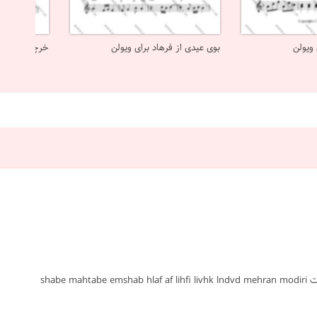
ویولن
بوی عیدی از فرهاد برای ویولن
خرچنگ های مر
#امشب شب مهتابه #مهران مدیری #ویولن #پاپ ایرانی #ساده #نت #sheet #ملودی #melody #موسیقی #music #آهنگ #نت آهنگ #دانلود #دانلود نت shabe mahtabe emshab hlaf af lihfi livhk lndvd mehran modiri