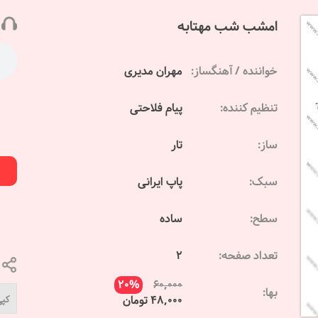
امشب شب مهتابه
خواننده / آهنگساز:
مهران مدیری
تنظیم کننده:
پیام فلاحتی
ساز:
تار
سبک:
پاپ ایرانی
سطح:
ساده
تعداد صفحه:
2
20%
60,000
بها:
48,000 تومان
کپی