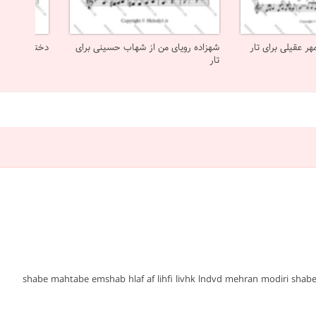
ر عقیلی برای تار
شهزاده رویای من از شهاب حسینی برای
دختر بویر احم
تار
امشب شب مهتابه #مهران مدیری #تار #پاپ ایرانی #ساده #نت #sheet #ملودی #melody #موسیقی #music #آهنگ #نت آهنگ #دانلود #دانلود نت shabe mahtabe emshab hlaf af lihfi livhk lndvd mehran modiri shabe