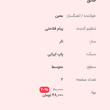
خالق
خواننده / آهنگساز:
معین
تنظیم کننده:
پیام فلاحتی
ساز:
تار
سبک:
پاپ ایرانی
سطح:
متوسط
تعداد صفحه:
2
20%
60,000
بها:
48,000 تومان