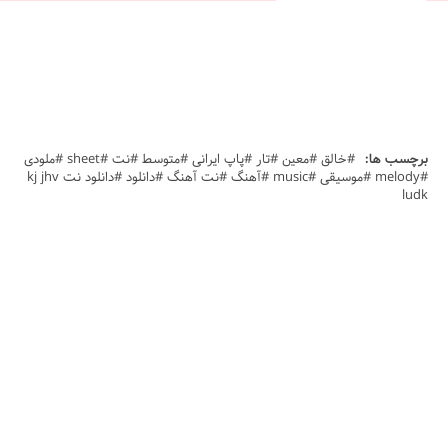
برچسب ها:
#خالق #معین #تار #پاپ ایرانی #متوسط #نت #sheet #ملودی
#melody #موسیقی #music #آهنگ #نت آهنگ #دانلود #دانلود نت kj jhv
ludk