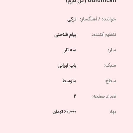
Gulumcan (گل نازم)
خواننده / آهنگساز:
ترکی
تنظیم کننده:
پیام فلاحتی
ساز:
سه تار
سبک:
پاپ ایرانی
سطح:
متوسط
تعداد صفحه:
2
بها:
60,000 تومان