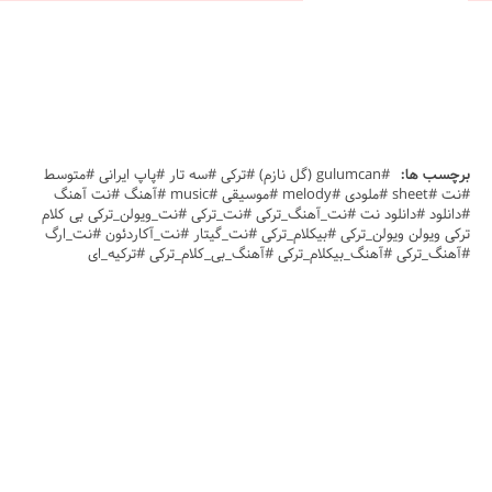
برچسب ها:
#gulumcan (گل نازم) #ترکی #سه تار #پاپ ایرانی #متوسط
#نت #sheet #ملودی #melody #موسیقی #music #آهنگ #نت آهنگ
#دانلود #دانلود نت #نت_آهنگ_ترکی #نت_ترکی #نت_ویولن_ترکی بی کلام
ترکی ویولن ویولن_ترکی #بیکلام_ترکی #نت_گیتار #نت_آکاردئون #نت_ارگ
#آهنگ_ترکی #آهنگ_بیکلام_ترکی #آهنگ_بی_کلام_ترکی #ترکیه_ای