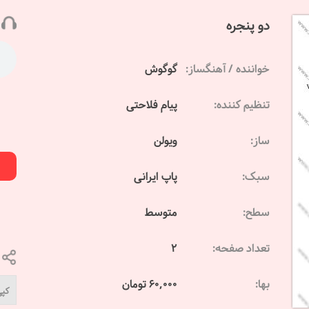
دو پنجره
خواننده / آهنگساز:
گوگوش
تنظیم کننده:
پیام فلاحتی
ساز:
ویولن
سبک:
پاپ ایرانی
سطح:
متوسط
تعداد صفحه:
2
بها:
60,000 تومان
کپی