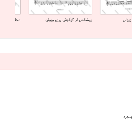
ویولن
پیشکش از گوگوش برای ویولن
مخلوق از گوگ