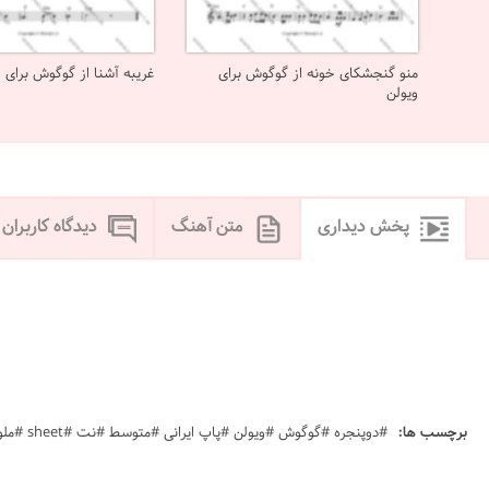
منو گنجشکای خونه از گوگوش برای
غریبه آشنا از گوگوش برای و
ویولن
پخش دیداری
متن آهنگ
دیدگاه کاربران
برچسب ها:
#دوپنجره #گوگوش #ویولن #پاپ ایرانی #متوسط #نت #sheet #ملودی #melody #موسیقی #music #آهنگ #نت آهنگ #دانلود #دانلود نت n,\k[vi دو پنجره