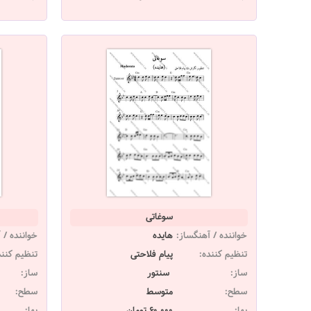
سوغاتی
خواننده / آهنگساز:
هایده
خواننده / 
تنظیم کننده:
پیام فلاحتی
تنظیم کنند
ساز:
سنتور
ساز:
سطح:
متوسط
سطح:
بها:
60,000 تومان
بها: