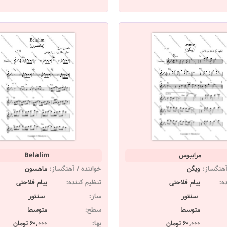
مراببوس
Belalim
آهنگساز:
ویگن
خواننده / آهنگساز:
ماهسون
ه:
پیام فلاحتی
تنظیم کننده:
پیام فلاحتی
سنتور
ساز:
سنتور
متوسط
سطح:
متوسط
60,000 تومان
بها:
60,000 تومان