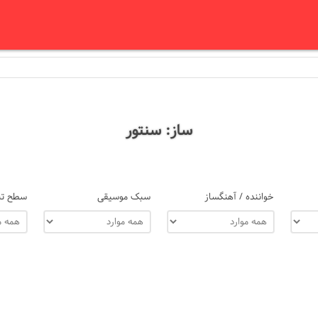
ساز: سنتور
خواننده / آهنگساز
سبک موسیقی
سطح تن