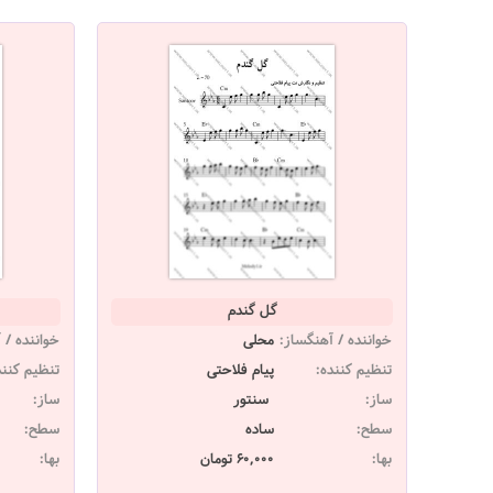
گل گندم
خواننده / آهنگساز:
محلی
خواننده / 
تنظیم کننده:
پیام فلاحتی
تنظیم کنند
ساز:
سنتور
ساز:
سطح:
ساده
سطح:
بها:
60,000 تومان
بها: