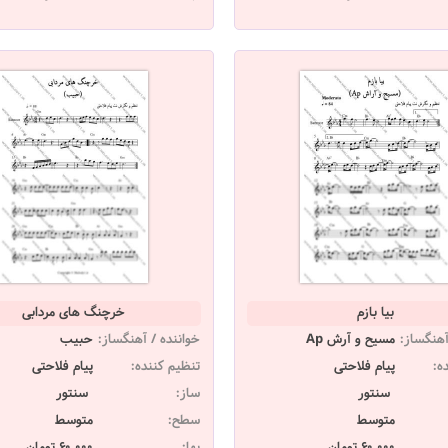
بیا بازم
خرچنگ های مردابی
آهنگساز:
مسیح و آرش Ap
خواننده / آهنگساز:
حبیب
ه:
پیام فلاحتی
تنظیم کننده:
پیام فلاحتی
سنتور
ساز:
سنتور
متوسط
سطح:
متوسط
60,000 تومان
بها:
60,000 تومان