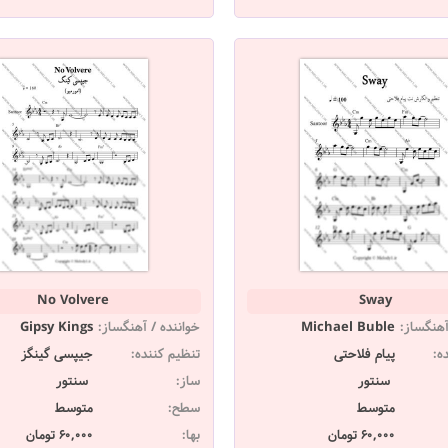
No Volvere
Sway
آهنگساز:
Michael Buble
خواننده / آهنگساز:
Gipsy Kings
ه:
پیام فلاحتی
تنظیم کننده:
جیپسی گینگز
سنتور
ساز:
سنتور
متوسط
سطح:
متوسط
60,000 تومان
بها:
60,000 تومان