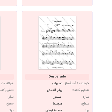
Desperado
خواننده / آهنگساز:
دسپرادو
خواننده / 
تنظیم کننده:
پیام فلاحتی
تنظیم کنند
ساز:
سنتور
ساز:
سطح:
متوسط
سطح:
بها:
60,000 تومان
بها: