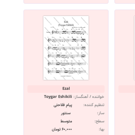
Ezal
خواننده / آهنگساز:
Toygar Eshikili
تنظیم کننده:
پیام فلاحتی
ساز:
سنتور
سطح:
متوسط
بها:
60,000 تومان