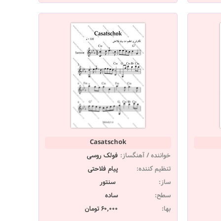
Casatschok
خواننده / آهنگساز:
فولک روسی
تنظیم کننده:
پیام فلاحتی
ساز:
سنتور
سطح:
ساده
بها:
60,000 تومان