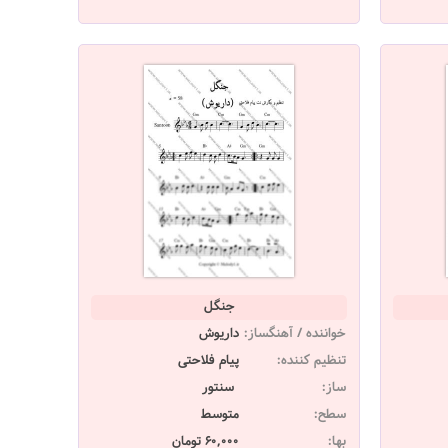
جنگل
خواننده / آهنگساز:
داریوش
تنظیم کننده:
پیام فلاحتی
ساز:
سنتور
سطح:
متوسط
بها:
60,000 تومان