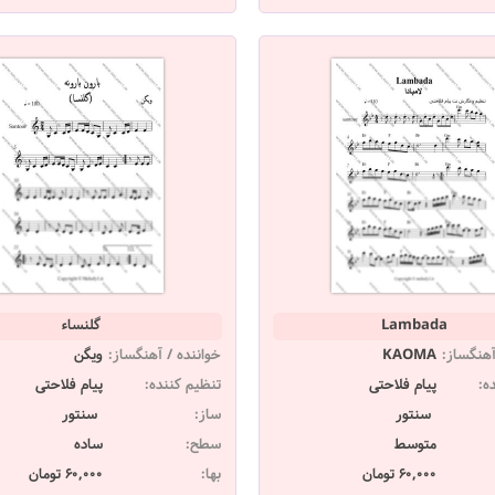
Lambada
گلنساء
آهنگساز:
KAOMA
خواننده / آهنگساز:
ویگن
ه:
پیام فلاحتی
تنظیم کننده:
پیام فلاحتی
سنتور
ساز:
سنتور
متوسط
سطح:
ساده
60,000 تومان
بها:
60,000 تومان