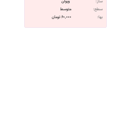
ساز:
ویولن
سطح:
متوسط
بها:
60,000 تومان