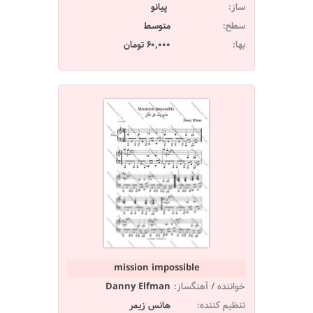
ساز:
پیانو
سطح:
متوسط
بها:
60,000 تومان
mission impossible
خواننده / آهنگساز:
Danny Elfman
تنظیم کننده:
هانس زیمر