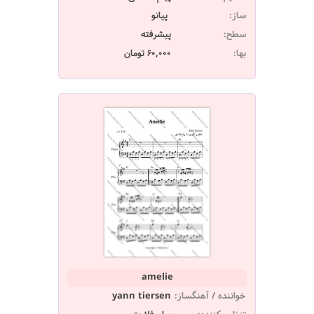
ساز:
پیانو
سطح:
پیشرفته
بها:
60,000 تومان
amelie
خواننده / آهنگساز:
yann tiersen