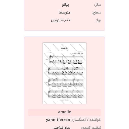
ساز:
پیانو
سطح:
متوسط
بها:
60,000 تومان
amelie
خواننده / آهنگساز:
yann tiersen
تنظیم کننده:
پیام فلاحتی