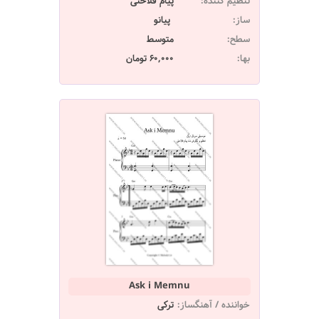
تنظیم کننده:
پیام فلاحتی
ساز:
پیانو
سطح:
متوسط
بها:
60,000 تومان
Ask i Memnu
خواننده / آهنگساز:
ترکی