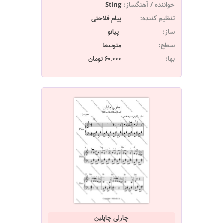
خواننده / آهنگساز:
Sting
تنظیم کننده:
پیام فلاحتی
ساز:
پیانو
سطح:
متوسط
بها:
60,000 تومان
چارلی چاپلین