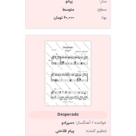
ساز:
پیانو
سطح:
متوسط
بها:
60,000 تومان
Desperado
خواننده / آهنگساز:
دسپرادو
تنظیم کننده:
پیام فلاحتی