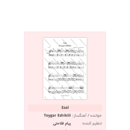
Ezal
خواننده / آهنگساز:
Toygar Eshikili
تنظیم کننده:
پیام فلاحتی