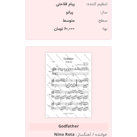
تنظیم کننده:
پیام فلاحتی
ساز:
پیانو
سطح:
متوسط
بها:
60,000 تومان
Godfather
خواننده / آهنگساز:
Nino Rota