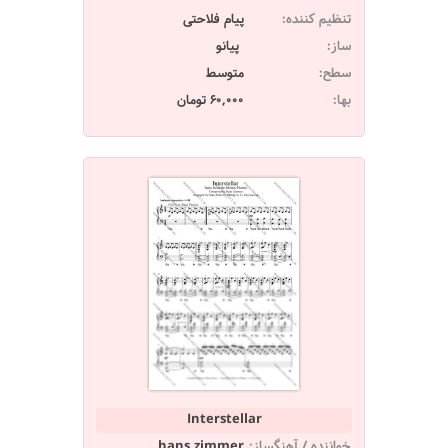
تنظیم کننده:
پیام فلاحتی
ساز:
پیانو
سطح:
متوسط
بها:
60,000 تومان
Interstellar
خواننده / آهنگساز:
hans zimmer