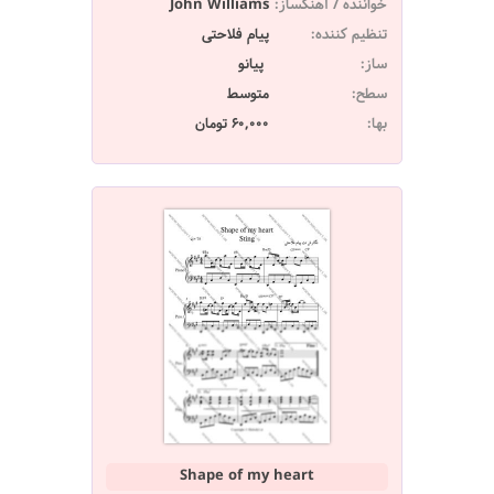
خواننده / آهنگساز:
John Williams
تنظیم کننده:
پیام فلاحتی
ساز:
پیانو
سطح:
متوسط
بها:
60,000 تومان
Shape of my heart