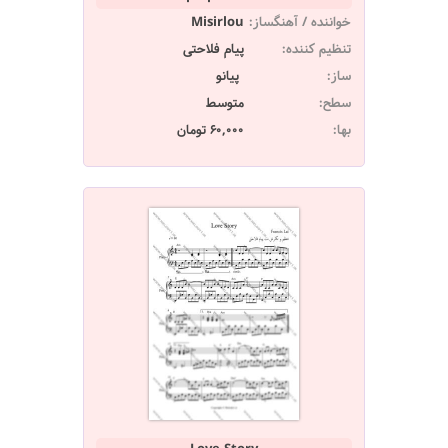
خواننده / آهنگساز:
Misirlou
تنظیم کننده:
پیام فلاحتی
ساز:
پیانو
سطح:
متوسط
بها:
60,000 تومان