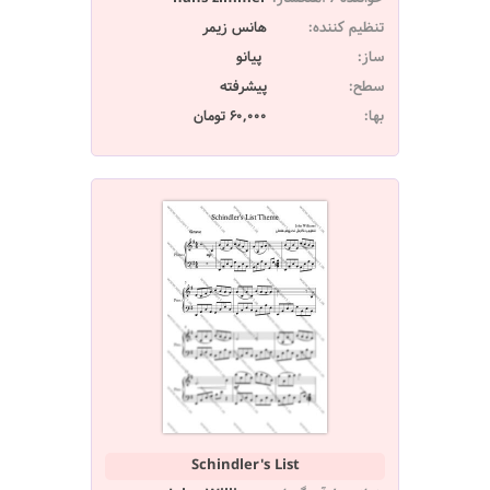
تنظیم کننده:
هانس زیمر
ساز:
پیانو
سطح:
پیشرفته
بها:
60,000 تومان
Schindler's List