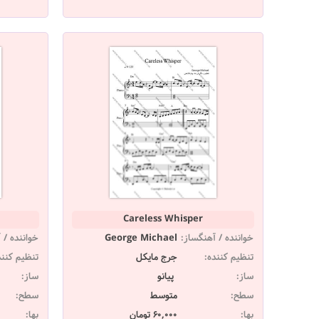
Careless Whisper
خواننده / آهنگساز:
George Michael
خواننده / 
تنظیم کننده:
جرج مایکل
تنظیم کنند
ساز:
پیانو
ساز:
سطح:
متوسط
سطح:
بها:
60,000 تومان
بها: