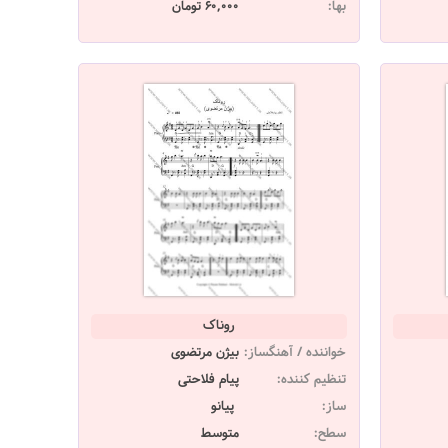
بها:
60,000 تومان
روناک
خواننده / آهنگساز:
بیژن مرتضوی
تنظیم کننده:
پیام فلاحتی
ساز:
پیانو
سطح:
متوسط