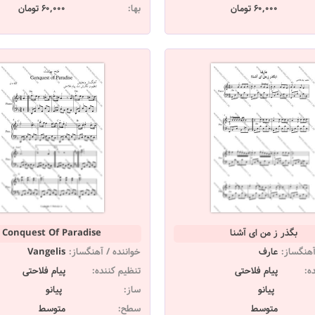
60,000 تومان
بها:
60,000 تومان
بگذر ز من ای آشنا
Conquest Of Paradise
آهنگساز:
عارف
خواننده / آهنگساز:
Vangelis
ه:
پیام فلاحتی
تنظیم کننده:
پیام فلاحتی
پیانو
ساز:
پیانو
متوسط
سطح:
متوسط