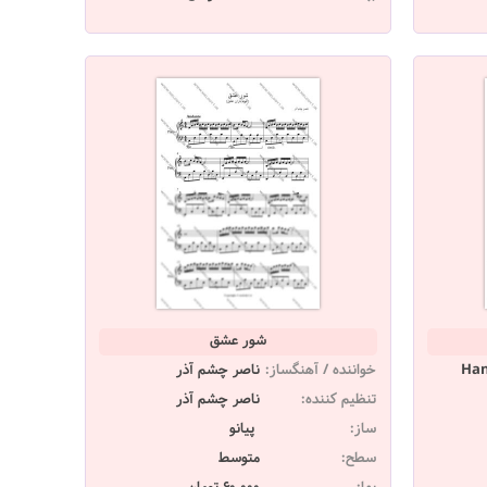
شور عشق
Han
خواننده / آهنگساز:
ناصر چشم آذر
تنظیم کننده:
ناصر چشم آذر
ساز:
پیانو
سطح:
متوسط