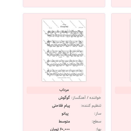
مرداب
خواننده / آهنگساز:
گوگوش
تنظیم کننده:
پیام فلاحتی
ساز:
پیانو
سطح:
متوسط
بها:
60,000 تومان