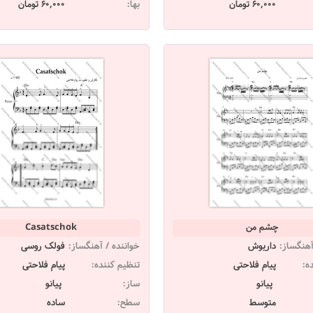
60,000 تومان
بها:
60,000 تومان
چشم من
Casatschok
آهنگساز:
داریوش
خواننده / آهنگساز:
فولک روسی
ه:
پیام فلاحتی
تنظیم کننده:
پیام فلاحتی
پیانو
ساز:
پیانو
متوسط
سطح:
ساده