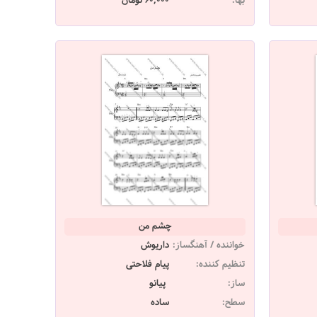
بها:
60,000 تومان
چشم من
خواننده / آهنگساز:
داریوش
تنظیم کننده:
پیام فلاحتی
ساز:
پیانو
سطح:
ساده