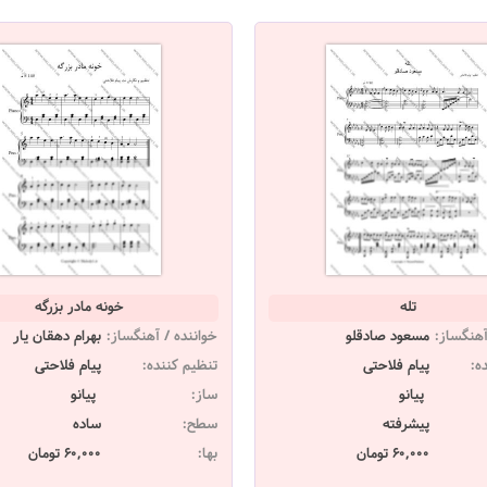
تله
خونه مادر بزرگه
آهنگساز:
مسعود صادقلو
خواننده / آهنگساز:
بهرام دهقان یار
ه:
پیام فلاحتی
تنظیم کننده:
پیام فلاحتی
پیانو
ساز:
پیانو
پیشرفته
سطح:
ساده
60,000 تومان
بها:
60,000 تومان