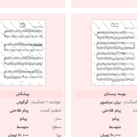
بوسه زمستان
پیشکش
آهنگساز:
بیژن مرتضوی
خواننده / آهنگساز:
گوگوش
ه:
پیام فلاحتی
تنظیم کننده:
پیام فلاحتی
پیانو
ساز:
پیانو
متوسط
سطح:
متوسط
60,000 تومان
بها:
60,000 تومان