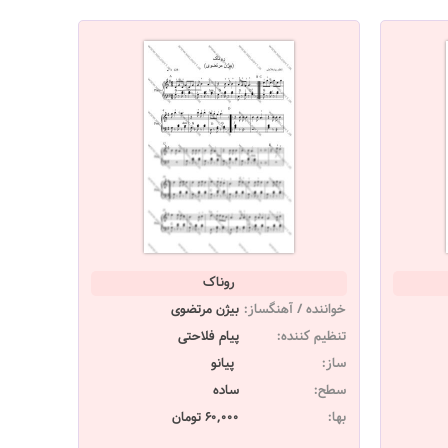
روناک
خواننده / آهنگساز:
بیژن مرتضوی
تنظیم کننده:
پیام فلاحتی
ساز:
پیانو
سطح:
ساده
بها:
60,000 تومان