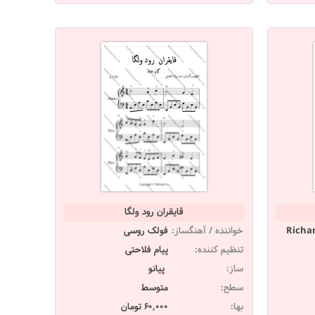
قایقران رود ولگا
Richa
خواننده / آهنگساز:
فولک روسی
تنظیم کننده:
پیام فلاحتی
ساز:
پیانو
سطح:
متوسط
بها:
60,000 تومان