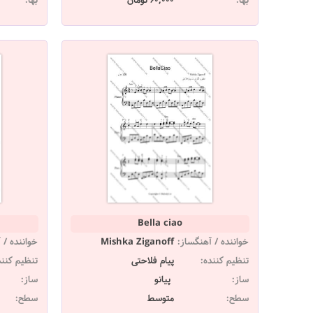
بها:
60,000 تومان
بها:
Bella ciao
خواننده / آهنگساز:
Mishka Ziganoff
خواننده / 
تنظیم کننده:
پیام فلاحتی
تنظیم کنند
ساز:
پیانو
ساز:
سطح:
متوسط
سطح: