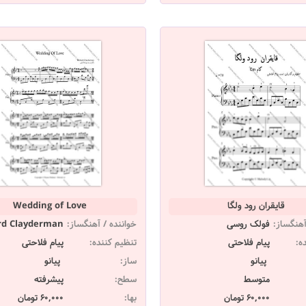
قایقران رود ولگا
Wedding of Love
آهنگساز:
فولک روسی
خواننده / آهنگساز:
rd Clayderman
ه:
پیام فلاحتی
تنظیم کننده:
پیام فلاحتی
پیانو
ساز:
پیانو
متوسط
سطح:
پیشرفته
60,000 تومان
بها:
60,000 تومان