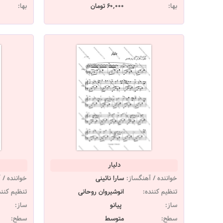
بها:
60,000 تومان
بها:
دلیار
خواننده / آهنگساز:
سارا نائینی
خواننده / 
تنظیم کننده:
انوشیروان روحانی
تنظیم کنند
ساز:
پیانو
ساز:
سطح:
متوسط
سطح: