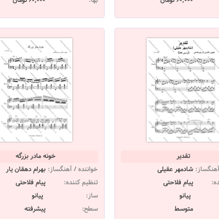
60,000 تومان
بها:
60,000 تومان
تقدیر
خونه مادر بزرگه
آهنگساز:
شادمهر عقیلی
خواننده / آهنگساز:
بهرام دهقان یار
ه:
پیام فلاحتی
تنظیم کننده:
پیام فلاحتی
پیانو
ساز:
پیانو
متوسط
سطح:
پیشرفته