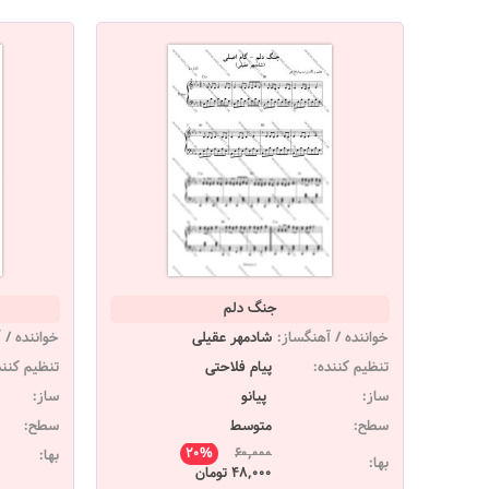
جنگ دلم
خواننده / آهنگساز:
شادمهر عقیلی
خواننده / 
تنظیم کننده:
پیام فلاحتی
تنظیم کنند
ساز:
پیانو
ساز:
سطح:
متوسط
سطح:
20%
60,000
بها:
بها:
48,000 تومان