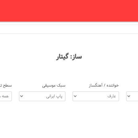
ساز: گیتار
خواننده / آهنگساز
سبک موسیقی
سطح تن