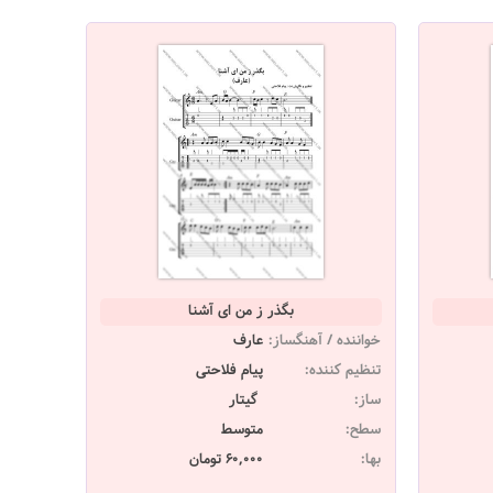
بگذر ز من ای آشنا
خواننده / آهنگساز:
عارف
تنظیم کننده:
پیام فلاحتی
ساز:
گیتار
سطح:
متوسط
بها:
60,000 تومان