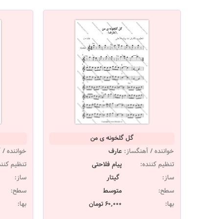
گل گلخونه ی من
خواننده / آهنگساز:
عارف
خواننده / 
تنظیم کننده:
پیام فلاحتی
تنظیم کنند
ساز:
گیتار
ساز:
سطح:
متوسط
سطح:
بها:
60,000 تومان
بها: