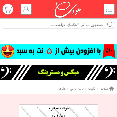
ملودی
فلوت
پاپ ایرانی
عارف