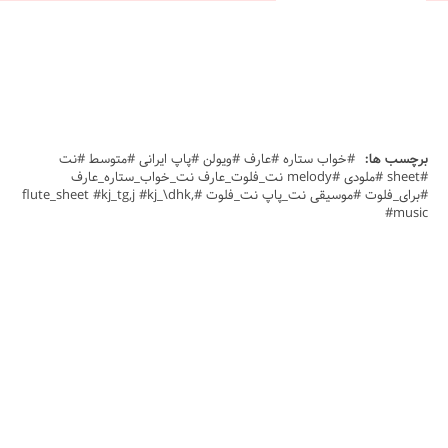
برچسب ها:
#خواب ستاره #عارف #ویولن #پاپ ایرانی #متوسط #نت
#sheet #ملودی #melody نت_فلوت_عارف نت_خواب_ستاره_عارف
#برای_فلوت #موسیقی نت_پاپ نت_فلوت #flute_sheet #kj_tg,j #kj_\dhk,
#music