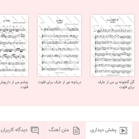
گل گلخونه ی من از عارف
دریاچه نور از عارف برای فلوت
چشم من از داریوش 
برای فلوت
فلوت
پخش دیداری
متن آهنگ
دیدگاه کاربران