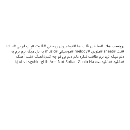
برچسب ها:
#سلطان قلب ها #انوشیروان روحانی #فلوت #پاپ ایرانی #ساده
#نت #sheet #ملودی #melody #موسیقی #music یه دل میگه برم برم یه
دلم میگه نرم نرم طاقت نداره دلم دلم بی تو چه کنم#آهنگ #نت آهنگ
#دانلود #دانلود نت kj uhvt sgxhk rgf ih Aref Not Soltan Ghalb Ha