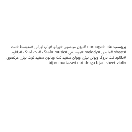
برچسب ها:
#dorouga #بیژن مرتضوی #پیانو #پاپ ایرانی #متوسط #نت
#sheet #ملودی #melody #موسیقی #music #آهنگ #نت آهنگ #دانلود
#دانلود نت دروگا ویولن بیژن ویولن سفید نت ویالون سفید نوت بیژن مرتضوی
bijan mortazavi not droga bijan sheet violin