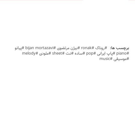
برچسب ها:
#روناک #ronak #بیژن مرتضوی #bijan mortazavi #پیانو
#piano #پاپ ایرانی #pop #ساده #نت #sheet #ملودی #melody
#موسیقی #music