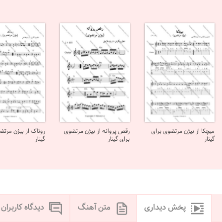
میچکا از بیژن مرتضوی برای
رقص پروانه از بیژن مرتضوی
روناک از بیژن مرتض
گیتار
برای گیتار
گیتار
پخش دیداری
متن آهنگ
دیدگاه کاربران