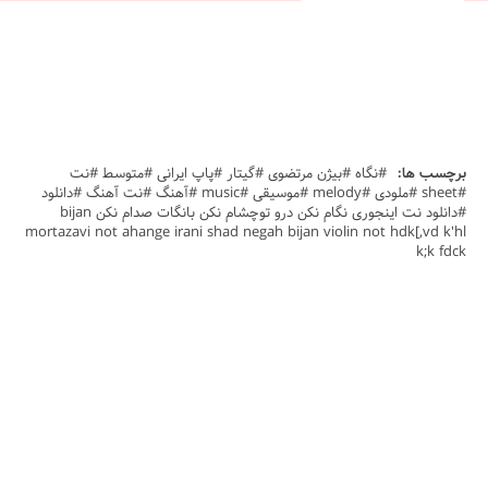
برچسب ها:
#نگاه #بیژن مرتضوی #گیتار #پاپ ایرانی #متوسط #نت
#sheet #ملودی #melody #موسیقی #music #آهنگ #نت آهنگ #دانلود
#دانلود نت اینجوری نگام نکن درو توچشام نکن بانگات صدام نکن bijan
mortazavi not ahange irani shad negah bijan violin not hdk[,vd k'hl
k;k fdck