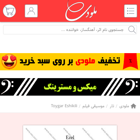
ملودی
تار
موسیقی فیلم
Toygar Eshikili