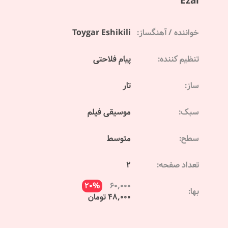
Ezal
خواننده / آهنگساز:
Toygar Eshikili
تنظیم کننده:
پیام فلاحتی
ساز:
تار
سبک:
موسیقی فیلم
سطح:
متوسط
تعداد صفحه:
2
20%
60,000
بها:
48,000 تومان