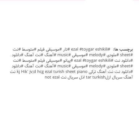
برچسب ها:
#ezal #toygar eshikili #تار #موسیقی فیلم #متوسط #نت
#sheet #ملودی #melody #موسیقی #music #آهنگ #نت آهنگ #دانلود
#دانلود نت #ezal #toygar eshikili #پیانو #موسیقی فیلم #متوسط #نت
#sheet #ملودی #melody #موسیقی #music #آهنگ #نت آهنگ #دانلود
#دانلود نت نت آهنگ ترکی kj Hik' jv;d hcg ezal turish sheet piano نت
آهنگ سریال ازلtar turkish اذل سریال نت not ezal