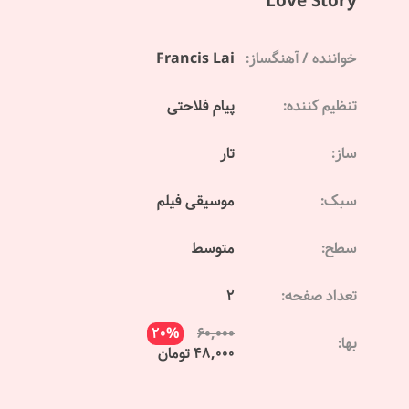
Love Story
خواننده / آهنگساز:
Francis Lai
تنظیم کننده:
پیام فلاحتی
ساز:
تار
سبک:
موسیقی فیلم
سطح:
متوسط
تعداد صفحه:
2
20%
60,000
بها:
48,000 تومان