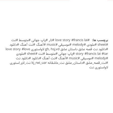
برچسب ها:
#love story #francis lai #تار #پاپ جهانی #متوسط #نت
#sheet #ملودی #melody #موسیقی #music #آهنگ #نت آهنگ #دانلود
#دانلود نت قصه عشق داستان عشق gh, hsj,vd لاواستوری love story #love
story #francis lai #tar #پاپ جهانی #متوسط #نت #sheet #ملودی
#melody #موسیقی #music #آهنگ #نت آهنگ #دانلود #دانلود نت
#نت_قصه_عشق #داستان_عشق نت_عاشقانه kj_rwi_uar نت_لاو_استوری
لاواستوری نت