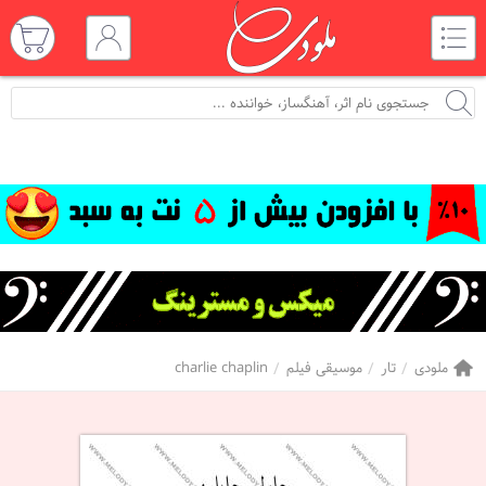
ملودی
تار
موسیقی فیلم
charlie chaplin