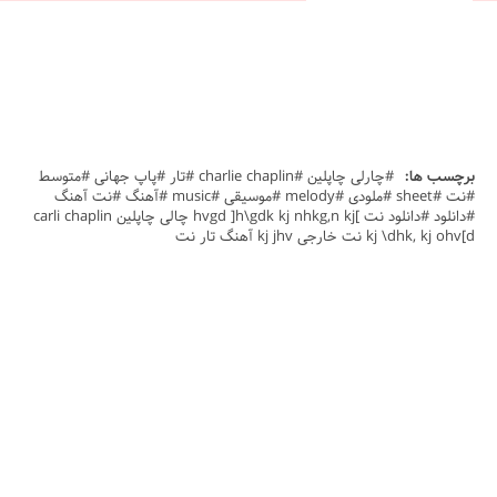
برچسب ها:
#چارلی چاپلین #charlie chaplin #تار #پاپ جهانی #متوسط
#نت #sheet #ملودی #melody #موسیقی #music #آهنگ #نت آهنگ
#دانلود #دانلود نت ]hvgd ]h\gdk kj nhkg,n kj چالی چاپلین carli chaplin
kj \dhk, kj ohv[d نت خارجی kj jhv آهنگ تار نت