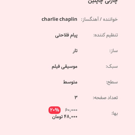
چارلی چاپلین
خواننده / آهنگساز:
charlie chaplin
تنظیم کننده:
پیام فلاحتی
ساز:
تار
سبک:
موسیقی فیلم
سطح:
متوسط
تعداد صفحه:
3
20%
60,000
بها:
48,000 تومان