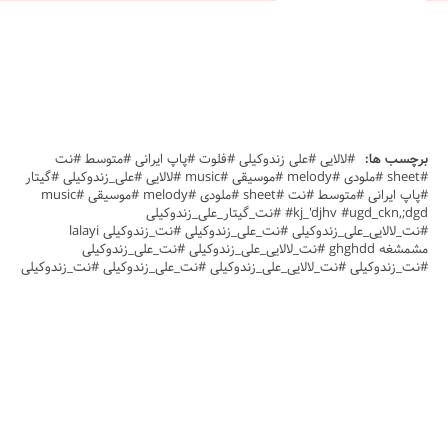
برچسب ها:
#لالایی #علی زندوکیلی #فلوت #پاپ ایرانی #متوسط #نت
#sheet #ملودی #melody #موسیقی #music #لالایی #علی_زندوکیلی #گیتار
#پاپ ایرانی #متوسط #نت #sheet #ملودی #melody #موسیقی #music
#kj_'djhv #ugd_ckn,;dgd #نت_گیتار_علی_زندوکیلی
#نت_لالایی_علی_زندوکیلی #نت_علی_زندوکیلی #نت_زندوکیلی lalayi
مشمشغه ghghdd #نت_لالایی_علی_زندوکیلی #نت_علی_زندوکیلی
#نت_زندوکیلی #نت_لالایی_علی_زندوکیلی #نت_علی_زندوکیلی #نت_زندوکیلی