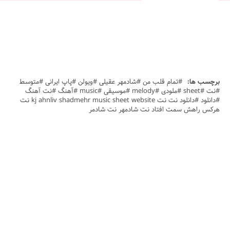
برچسب ها:
#تمام قلب من #شادمهر عقیلی #ویولن #پاپ ایرانی #متوسط
#نت #sheet #ملودی #melody #موسیقی #music #آهنگ #نت آهنگ
#دانلود #دانلود نت نت kj ahnliv shadmehr music sheet website نت
هرکس راهش سمت افتاد نت شادمهر نت شادمر