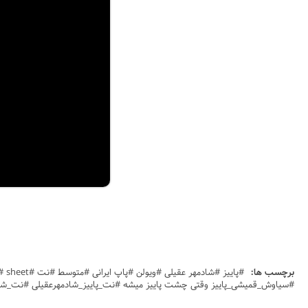
برچسب ها:
#سیاوش_قمیشی_پاییز وقتی چشت پاییز میشه #نت_پاییز_شادمهرعقیلی #نت_شامهرعقیلی #sheet #نت_ویلن_شامهرعقیلی #نت_و