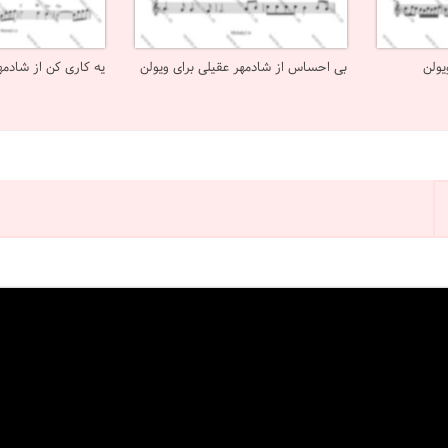
یولن
بی احساس از شادمهر عقیلی برای ویولن
یه کاری کن از شادمه