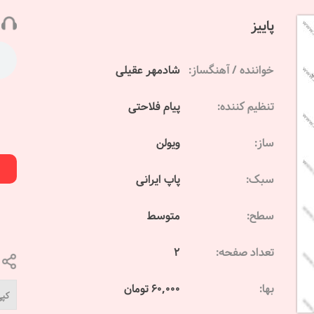
پاییز
خواننده / آهنگساز:
شادمهر عقیلی
تنظیم کننده:
پیام فلاحتی
ساز:
ویولن
سبک:
پاپ ایرانی
سطح:
متوسط
تعداد صفحه:
2
بها:
60,000 تومان
کپی