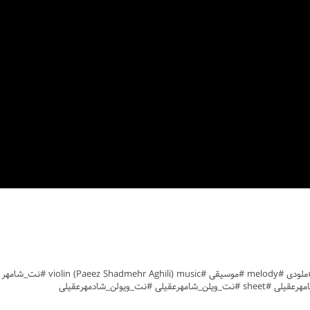
یولن_شادمهرعقیلی