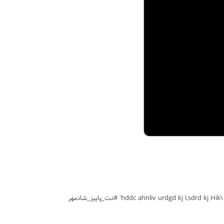
#پاییز #شادمهر عقیلی #ویولن #پاپ ایرانی #متوسط #نت #sheet #ملودی #melody #موسیقی #violin (Paeez Shadmehr Aghili) music #نت_شامهر \hddc ahnliv urdgd kj l,sdrd kj Hik' #نت_پاییز_شادمهر