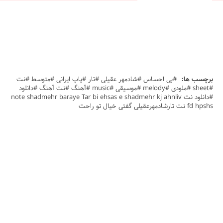
برچسب ها:
#بی احساس #شادمهر عقیلی #تار #پاپ ایرانی #متوسط #نت
#sheet #ملودی #melody #موسیقی #music #آهنگ #نت آهنگ #دانلود
#دانلود نت note shadmehr baraye Tar bi ehsas e shadmehr kj ahnliv
fd hpshs نت تارشادمهرعقیلی گفتی خیال تو راحت