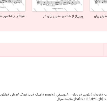
قیلی برای
پرپرواز از شادمهر عقیلی برای تار
طرفدار از شادمهر عقی
ghafas : di \k[ علامت سوال