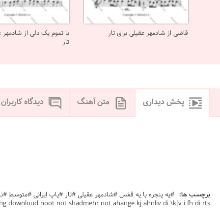
قاضی از شادمهر عقیلی برای تار
با تموم یک دلی از شادمهر ع
تار
پخش دیداری
متن آهنگ
دیدگاه کاربران
برچسب ها:
vi ughlj s,hg downloud noot not shadmehr not ahange kj ahnliv di \k[v i fh di rts