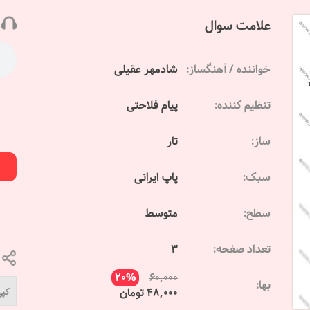
علامت سوال
خواننده / آهنگساز:
شادمهر عقیلی
تنظیم کننده:
پیام فلاحتی
ساز:
تار
سبک:
پاپ ایرانی
سطح:
متوسط
تعداد صفحه:
3
20%
60,000
بها:
48,000 تومان
کپی