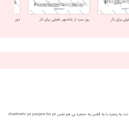
لی برای تار
روز سرد از شادمهر عقیلی برای تار
دور شدی از شا
#یه پنجره با یه قفس #شادمهر عقیلی #تار #پاپ ایرانی #متوسط #نت #sheet #ملودی #melody #موسیقی #music #آهنگ #نت آهنگ #دانلود #دانلود نت يه پنجره با يه قفس يه حنجره بی هم نفس shadmehr ye panjare ba ye