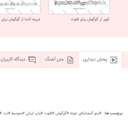
کویر از گوگوش برای فلوت
غریبه آشنا از گوگوش برای 
پخش دیداری
متن آهنگ
دیدگاه کاربران
برچسب ها:
#منو گنجشکای خونه #گوگوش #فلوت #پاپ ایرانی #متوسط #نت #sheet #ملودی #melody #موسیقی #music #آهنگ #نت آهنگ #دانلود #دانلود نت lk , 'k[a' ih من و گنجشک های خونه