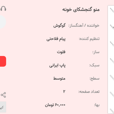
منو گنجشکای خونه
خواننده / آهنگساز:
گوگوش
تنظیم کننده:
پیام فلاحتی
ساز:
فلوت
سبک:
پاپ ایرانی
سطح:
متوسط
تعداد صفحه:
2
بها:
60,000 تومان
کپی