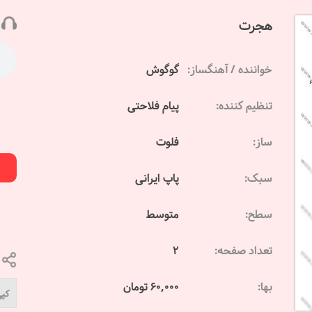
هجرت
خواننده / آهنگساز:
گوگوش
تنظیم کننده:
پیام فلاحتی
ساز:
فلوت
سبک:
پاپ ایرانی
سطح:
متوسط
تعداد صفحه:
2
بها:
60,000 تومان
کپی