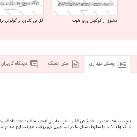
مخلوق از گوگوش برای فلوت
گل بی گلدون از گوگوش برا
پخش دیداری
متن آهنگ
دیدگاه کاربران
برچسب ها:
kj ',',a kj \dhk, با سقوط دستای ما در تنم چيزی فرو ريخت هجرتت اوج صدامو فلوت googoosh hejrat naser cheshm zar ناصر چشم آذر googoosh hejrat naser cheshm zar ناصر چشم آذز