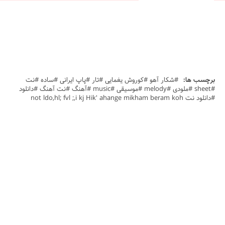
برچسب ها:
#شکار آهو #کوروش یغمایی #تار #پاپ ایرانی #ساده #نت
#sheet #ملودی #melody #موسیقی #music #آهنگ #نت آهنگ #دانلود
#دانلود نت not ldo,hl; fvl ;,i kj Hik' ahange mikham beram koh