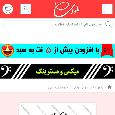
ملودی
تار
پاپ ایرانی
کوروش یغمایی