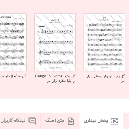
گل یخ از کوروش یغمایی برای
گل ارکیده (Tango To Evora)
گل سنگم از هایده بر
تار
از ایلیا منفرد برای تار
پخش دیداری
متن آهنگ
دیدگاه کاربران