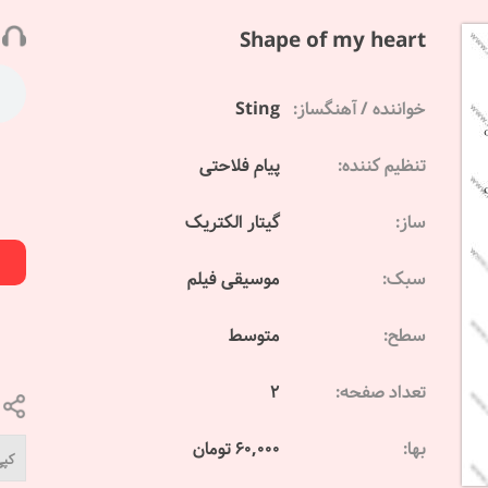
Shape of my heart
خواننده / آهنگساز:
Sting
تنظیم کننده:
پیام فلاحتی
ساز:
گیتار الکتریک
سبک:
موسیقی فیلم
سطح:
متوسط
تعداد صفحه:
2
بها:
60,000 تومان
کپی