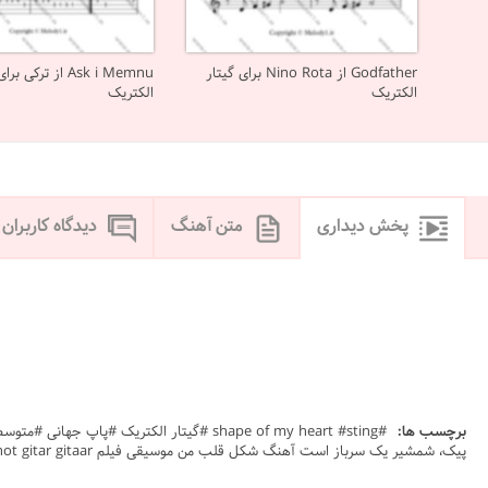
Godfather از Nino Rota برای گیتار
Ask i Memnu از ترکی 
الکتریک
الکتریک
پخش دیداری
متن آهنگ
دیدگاه کاربران
برچسب ها:
پیک، شمشیر یک سرباز است آهنگ شکل قلب من موسیقی فیلم not gitar gitaar دخف گستار نت استینگ نت لئون حرفه ای professional leon sheet نت لیون حرفه ای واسه پیانو kj \dhk, آهنگ #دانلود #دانلود نت