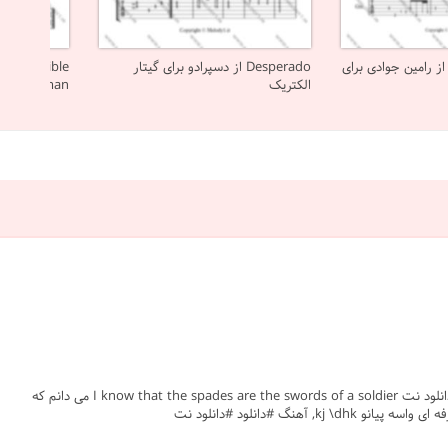
Game of Throne از رامین جوادی برای
Desperado از دسپرادو برای گیتار
الکتریک
Elfman برای گیتار الکتریک
#shape of my heart #sting #گیتار الکتریک #پاپ جهانی #متوسط #نت #sheet #ملودی #melody #موسیقی #music #آهنگ #نت آهنگ #دانلود #دانلود نت I know that the spades are the swords of a soldier می دانم كه