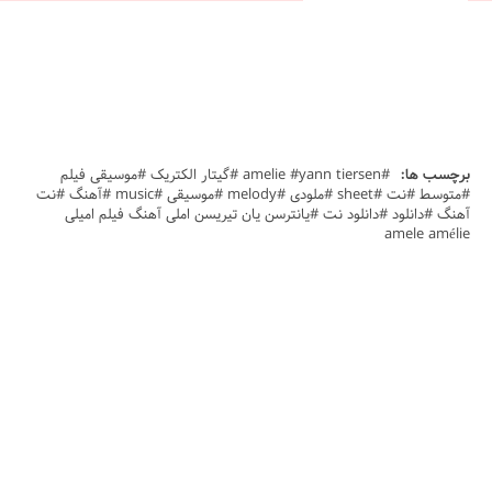
برچسب ها:
#amelie #yann tiersen #گیتار الکتریک #موسیقی فیلم
#متوسط #نت #sheet #ملودی #melody #موسیقی #music #آهنگ #نت
آهنگ #دانلود #دانلود نت #یانترسن یان تیریسن املی آهنگ فیلم امیلی
amele amélie