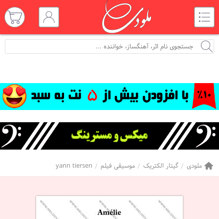
ملودی
گیتار الکتریک
موسیقی فیلم
yann tiersen