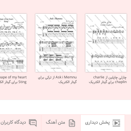
چارلی چاپلین از charlie
Ask i Memnu از ترکی برای
chaplin برای گیتار الکتریک
گیتار الکتریک
Sting برای گیتار الکتریک
پخش دیداری
متن آهنگ
دیدگاه کاربران