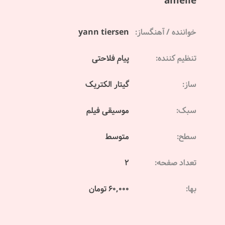
amelie
خواننده / آهنگساز:
yann tiersen
تنظیم کننده:
پیام فلاحتی
ساز:
گیتار الکتریک
سبک:
موسیقی فیلم
سطح:
متوسط
تعداد صفحه:
2
بها:
60,000 تومان