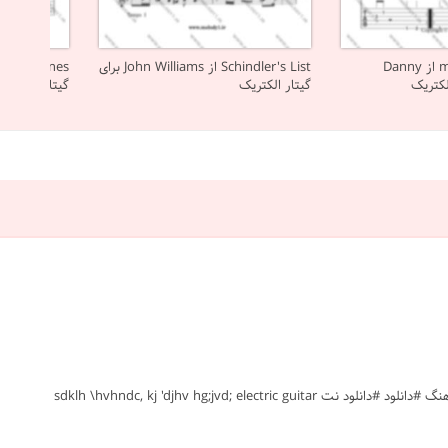
mission impossible از Danny
Schindler's List از John Williams برای
گیتار الکتریک
گیتار الکتریک
#cinama Cinema paradiso #e.morricone #گیتار الکتریک #پاپ جهانی #متوسط #نت #sheet #ملودی #melody #موسیقی #music #آهنگ #نت آهنگ #دانلود #دانلود نت sdklh \hvhndc, kj 'djhv hg;jvd; electric guitar