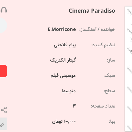
Cinema Paradiso
خواننده / آهنگساز:
E.Morricone
تنظیم کننده:
پیام فلاحتی
ساز:
گیتار الکتریک
سبک:
موسیقی فیلم
سطح:
متوسط
تعداد صفحه:
3
بها:
60,000 تومان
کپی