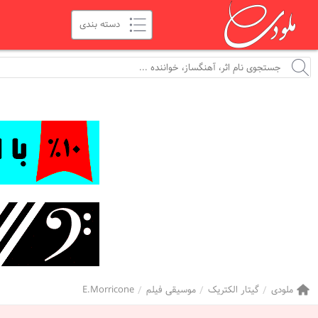
ملودی
گیتار الکتریک
موسیقی فیلم
E.Morricone