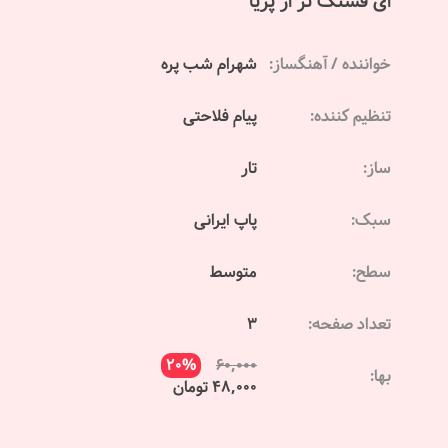
ای قشنگ تر از پریا
خواننده / آهنگساز:
شهرام شب پره
تنظیم کننده:
پیام فلاحتی
ساز:
تار
سبک:
پاپ ایرانی
سطح:
متوسط
تعداد صفحه:
3
20%
60,000
بها:
48,000 تومان