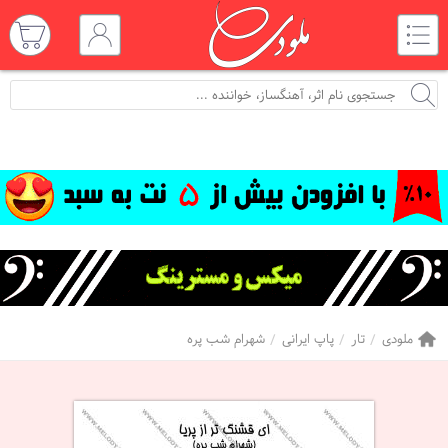
ملودی
تار
پاپ ایرانی
شهرام شب پره