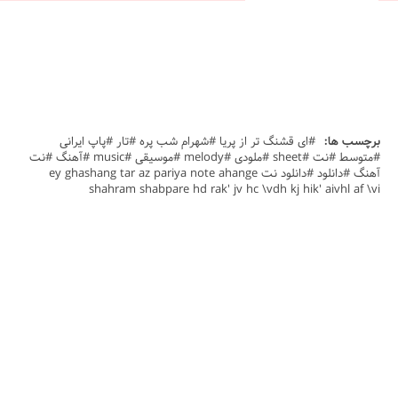
برچسب ها:
#ای قشنگ تر از پریا #شهرام شب پره #تار #پاپ ایرانی
#متوسط #نت #sheet #ملودی #melody #موسیقی #music #آهنگ #نت
آهنگ #دانلود #دانلود نت ey ghashang tar az pariya note ahange
shahram shabpare hd rak' jv hc \vdh kj hik' aivhl af \vi