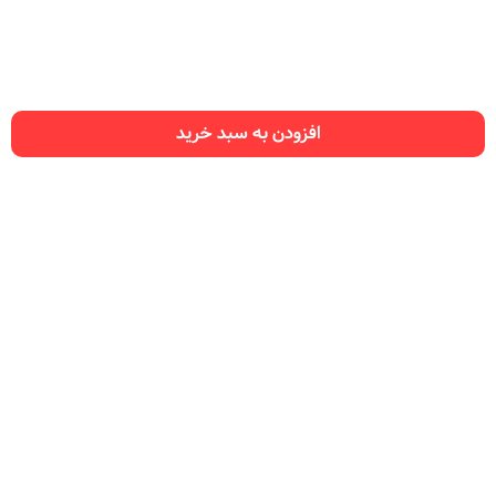
افزودن به سبد خرید
راهنمای سایت
سفارش نت
تماس با ما
ما را در شبکه‌های اجتماعی دنبال کنید: