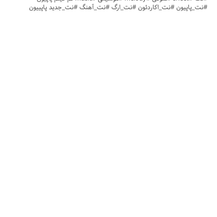
#نت_پاپیون #نت_اکاردئون #نت_ارگ #نت_آهنگ #نت_جدید پاپییون