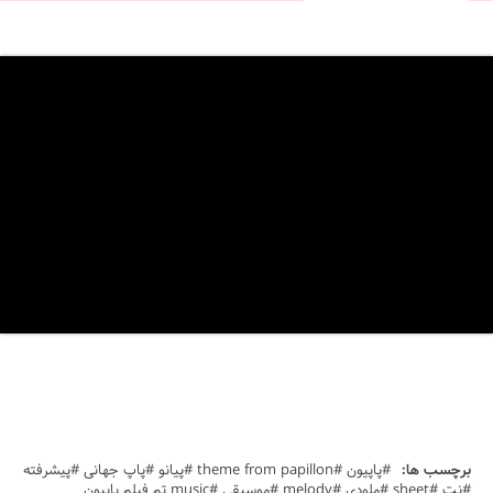
برچسب ها:
#پاپیون #theme from papillon #پیانو #پاپ جهانی #پیشرفته
#نت #sheet #ملودی #melody #موسیقی #music تم فیلم پاپیون