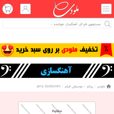
ملودی
پیانو
موسیقی فیلم
Jerry Goldsmith