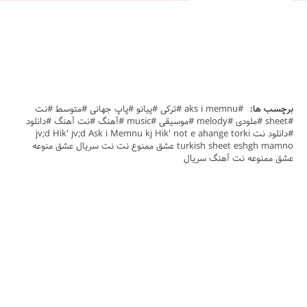
برچسب ها:
#aks i memnu #ترکی #پیانو #پاپ جهانی #متوسط #نت
#sheet #ملودی #melody #موسیقی #music #آهنگ #نت آهنگ #دانلود
#دانلود نت jv;d Hik' jv;d Ask i Memnu kj Hik' not e ahange torki
turkish sheet eshgh mamno عشق ممنوع نت نت سریال عشق منوعه
عشق ممنوعه نت آهنگ سریال