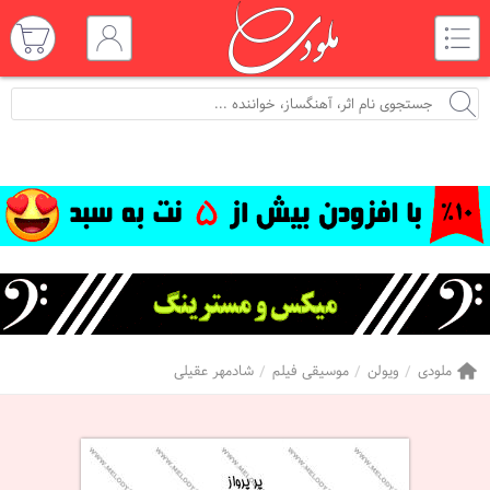
ملودی
ویولن
موسیقی فیلم
شادمهر عقیلی