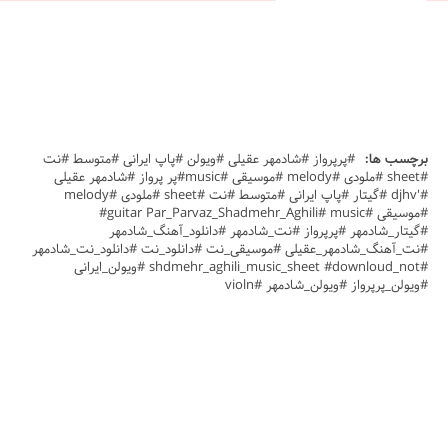
برچسب ها:
#پرپرواز #شادمهر عقیلی #ویولن #پاپ ایرانی #متوسط #نت
#sheet #ملودی #melody #موسیقی #music#پر پرواز #شادمهر عقیلی
#'djhv #گیتار #پاپ ایرانی #متوسط #نت #sheet #ملودی #melody
#موسیقی #guitar Par_Parvaz_Shadmehr_Aghili# music#
#گیتار_شادمهر #پرپرواز #نت_شادمهر #دانلود_آهنگ_شادمهر
#نت_آهنگ_شادمهر_عقیلی #موسیقی_نت #دانلود_نت #دانلود_نت_شادمهر
#shdmehr_aghili_music_sheet #downloud_not #ویولن_ایرانی
#ویولن_پرپرواز #ویولن_شادمهر #violn