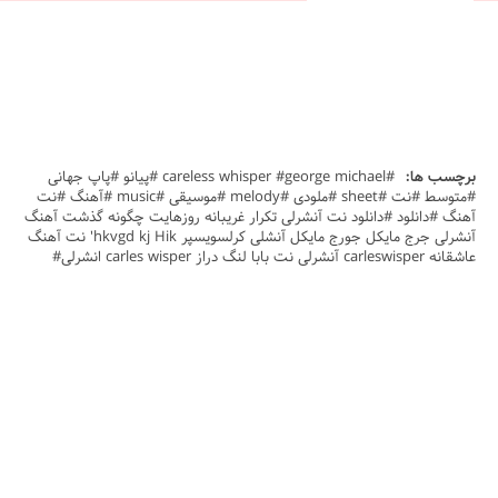
برچسب ها:
#careless whisper #george michael #پیانو #پاپ جهانی
#متوسط #نت #sheet #ملودی #melody #موسیقی #music #آهنگ #نت
آهنگ #دانلود #دانلود نت آنشرلی تکرار غریبانه روزهایت چگونه گذشت آهنگ
آنشرلی جرج مایکل جورج مایکل آنشلی کرلسویسپر hkvgd kj Hik' نت آهنگ
عاشقانه carleswisper آنشرلی نت بابا لنگ دراز carles wisper انشرلی#