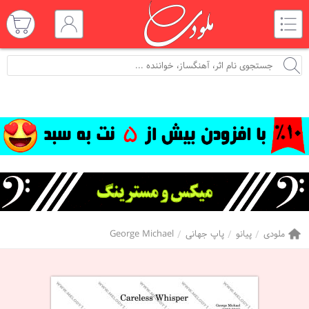
ملودی
پیانو
پاپ جهانی
George Michael